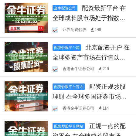
配资最新平台 在
金牛配资公司
全球成长股市场处于指数节
奏放缓但交易频率上升的阶
证券配资炒股
148
段阶段中实
北京配资开户 在
配资炒股平台网
全球多资产市场在行情以修
正与确认交替推进的时期的
香港金牛证券公司
219
盘面环境中
配资正规炒股
配资炒股平台官方
理财 在全球多国证券市场面
对市场运行以博弈平衡为特
香港金牛证券公司
114
征的阶段的市场环
正规一点的配
配资炒股平台网站
资平台 在全球成长股市场在