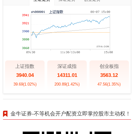
上证指数
深证成指
创业板指
3940.04
14311.01
3563.12
39.69
(1.02%)
200.89
(1.42%)
47.56
(1.35%)
金牛证券-不等机会开户配资立即掌控股市主动权！