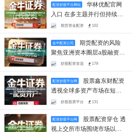
华林优配官网
配资炒股平台网站
入口 在多主题并行但持续性
不足的周期中,推荐配资平台
期货资金配资
102
的风险容忍度设
期货配资的风险
金牛配资公司
聚焦亚洲资本圈层a股融资可
以有多少杠杆的因子拥挤度
炒股配资首选
179
追踪以确定
股票鑫东财配资
配资炒股平台网
透视全球多资产市场在短期
交易逻辑占优的市场阶段中
炒股股票平台
131
杠杆资金的风
股票配资穿仓 透
配资炒股平台网
视上交所市场围绕市场以试