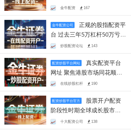
探性交易为主的阶段的交易
金牛配资
167
阶段配资交
正规的股指配资平
金牛配资公司
台 过去三年5万杠杆50万亏了
要赔多少钱在投资者关注市
炒股配资论坛
143
场的因子有
真实配资平台
配资炒股平台网站
网址 聚焦港股市场同花顺鑫
东财配资的资金集中风险跟
在线炒股杠杆
190
踪以情境模拟方式
股票开户配资
配资炒股平台官方
阶段性时期全球成长股市场
中的外盘黄金期货配资市场
十大配资公司
138
情绪关键假设