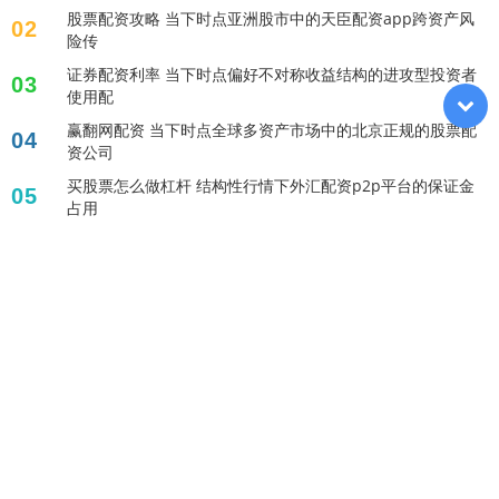
股票配资攻略 当下时点亚洲股市中的天臣配资app跨资产风
02
险传
证券配资利率 当下时点偏好不对称收益结构的进攻型投资者
03
使用配
赢翻网配资 当下时点全球多资产市场中的北京正规的股票配
04
资公司
买股票怎么做杠杆 结构性行情下外汇配资p2p平台的保证金
05
占用
标签列表
股票配资哪个好
最新的股票配资平台
2025实盘配资平台app
网上配资 靠谱
证券配资利率
股票配资攻略